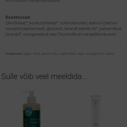
kontrollitud mahepõllundusest.
Koostisosad:
Oliivõliseep*, kookosõliseep*, suhkrutensiidid, etanool (taimse
tooraine kääritamisel), glütseriin, lavendli eeterlik õli*, palsamlikud
lisandid*, energiseeritud vesi (*kontrollitud mahepõllundusest).
Kategooriad:
vegan
,
keha
,
pesemiseks
,
vedelseebid
,
vegan dušigeelid ja seebid
Sulle võib veel meeldida...