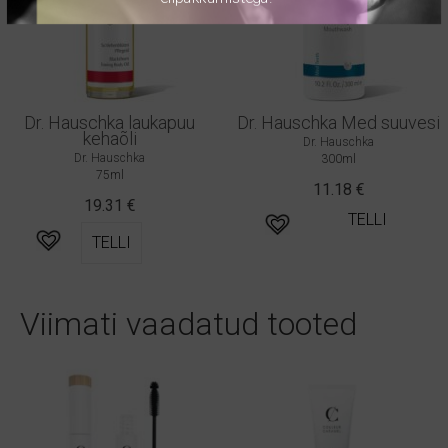
Dr. Hauschka laukapuu
Dr. Hauschka Med suuvesi
kehaõli
Dr. Hauschka
Dr. Hauschka
300ml
75ml
11.18
€
19.31
€
TELLI
TELLI
Viimati vaadatud tooted