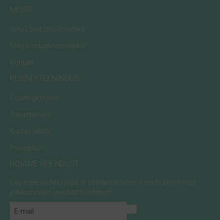
MEIST
Sinu Looduskosmeetika
Miks looduskosmeetika?
Kontakt
KLIENDITEENINDUS
Ostutingimused
Tagastamine
Kuidas tellida?
Privaatsus
HOIAME ÜHENDUST
Liitu meie uudiskirjaga, et saada esimesena teada parimatest
pakkumistest ja uutest toodetest!