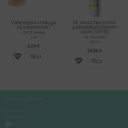
Vahetatava otsikuga
Dr. Hauschka tooniv
nõudepesuhari
päikesekaitsekreem
näole SPF30
Croll & Denecke
Dr. Hauschka
1 tk
40 ml
5.29
€
34.56
€
TELLI
TELLI
SOTSIAALMEEDIA
Facebook
Instagram
Blog
B