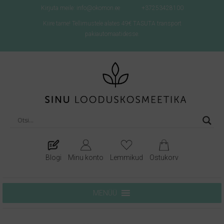
Kirjuta meile: info@okomon.ee
+37253428100
Kiire tarne! Tellimustele alates 49€ TASUTA transport
pakiautomaatidesse.
Blogi
Minu konto
Lemmikud
Ostukorv
MENÜÜ