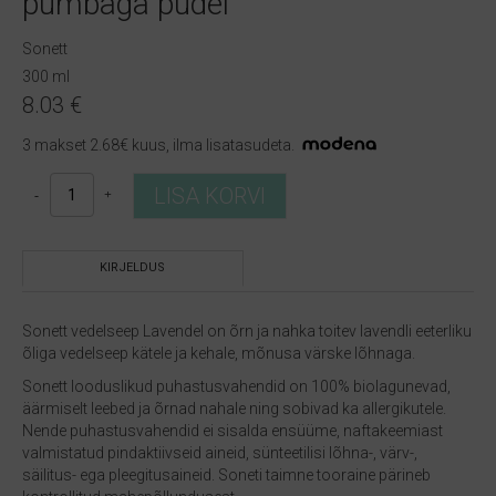
pumbaga pudel
Sonett
300 ml
8.03
€
3 makset 2.68€ kuus, ilma lisatasudeta.
Sonett
LISA KORVI
vedelseep
Lavendel,
pumbaga
KIRJELDUS
pudel
kogus
Sonett vedelseep Lavendel on õrn ja nahka toitev lavendli eeterliku
õliga vedelseep kätele ja kehale, mõnusa värske lõhnaga.
Sonett
looduslikud puhastusvahendid on 100% biolagunevad,
äärmiselt leebed ja õrnad nahale ning sobivad ka allergikutele.
Nende puhastusvahendid ei sisalda ensüüme, naftakeemiast
valmistatud pindaktiivseid aineid, sünteetilisi lõhna-, värv-,
säilitus- ega pleegitusaineid. Soneti taimne tooraine pärineb