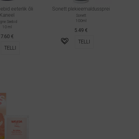
id eeterlik õli
Sonett plekieemaldussprei
Sone
aneel
Sonett
100ml
ne Seebid
10 ml
5.49
€
7.60
€
TELLI
TELLI
S