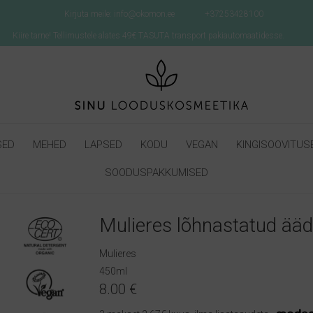
Kirjuta meile: info@okomon.ee
+37253428100
Kiire tarne! Tellimustele alates 49€ TASUTA transport pakiautomaatidesse.
SED
MEHED
LAPSED
KODU
VEGAN
KINGISOOVITUS
SOODUSPAKKUMISED
Mulieres lõhnastatud äädi
Mulieres
450ml
8.00
€