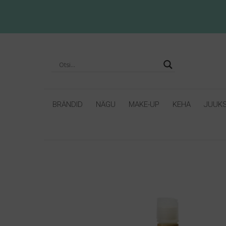
BRÄNDID
NÄGU
MAKE-UP
KEHA
JUUK