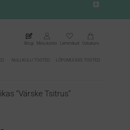
B
Blogi
Minu konto
Lemmikud
Ostukorv
ED
NULLKULU TOOTED
LÕPUMÜÜGIS TOOTED
kas “Värske Tsitrus”