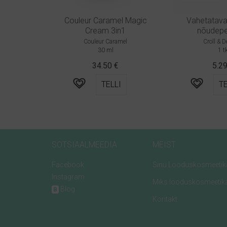
Couleur Caramel Magic
Vahetatava
Cream 3in1
nõudepe
Couleur Caramel
Croll & D
30 ml
1 t
34.50
€
5.2
TELLI
TE
SOTSIAALMEEDIA
MEIST
Facebook
Sinu Looduskosmeetik
Instagram
Miks looduskosmeetik
Blog
B
Kontakt