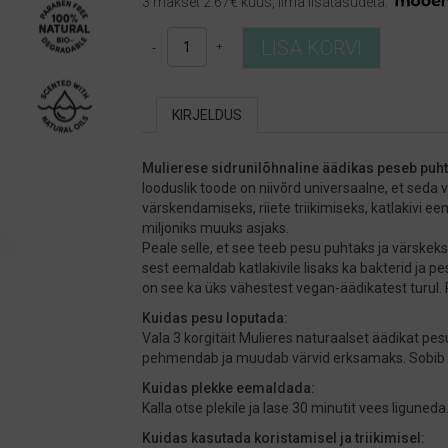
3 makset 2.67€ kuus, ilma lisatasudeta.
Mulieres
LISA KORVI
lõhnastatud
äädikas
"Värske
KIRJELDUS
Tsitrus"
kogus
Mulierese sidrunilõhnaline äädikas peseb puhta
looduslik toode on niivõrd universaalne, et sed
värskendamiseks, riiete triikimiseks, katlakivi
miljoniks muuks asjaks.
Peale selle, et see teeb pesu puhtaks ja värskeks
sest eemaldab katlakivile lisaks ka bakterid ja p
on see ka üks vähestest vegan-äädikatest turul.
Kuidas pesu loputada:
Vala 3 korgitäit Mulieres naturaalset äädikat pe
pehmendab ja muudab värvid erksamaks. Sobib ka
Kuidas plekke eemaldada:
Kalla otse plekile ja lase 30 minutit vees liguned
Kuidas kasutada koristamisel ja triikimisel: