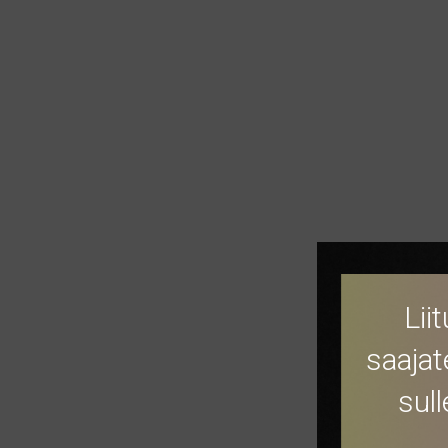
Lii
saajat
sul