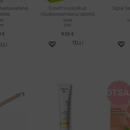
hastusvahend,
Sonett looduslikud
Signe Seeb
elis
nõudepesumasina tabletid
K
t
Sonett
Sig
l
25tk
€
9.05
€
TELLI
LI
OTSA