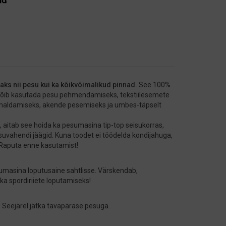
ks nii pesu kui ka kõikvõimalikud pinnad.
See 100%
a võib kasutada pesu pehmendamiseks, tekstiilesemete
 eemaldamiseks, akende pesemiseks ja umbes-täpselt
, aitab see hoida ka pesumasina tip-top seisukorras,
esuvahendi jäägid. Kuna toodet ei töödelda kondijahuga,
 Raputa enne kasutamist!
sumasina loputusaine sahtlisse. Värskendab,
 spordiriiete loputamiseks!
a. Seejärel jätka tavapärase pesuga.