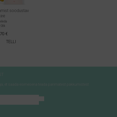
amist soodustav
tee
eleda
20tk
.70
€
TELLI
ST
jaga, et saada esimesena teada parimatest pakkumistest