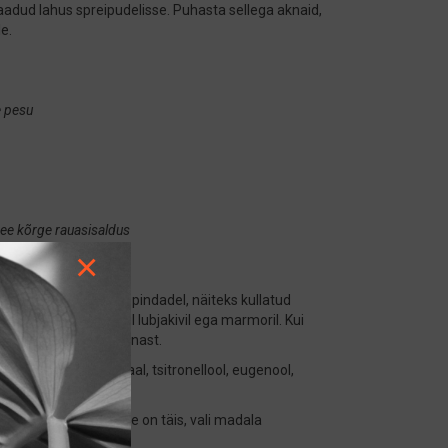
aadud lahus spreipudelisse. Puhasta sellega aknaid,
le.
e pesu
vee kõrge rauasisaldus
endi jäägid
×
ta metalliga kaetud pindadel, näiteks kullatud
Ära kasuta looduslikul lubjakivil ega marmoril. Kui
osale kangast või pinnast.
ikest õlidest – tsitraal, tsitronellool, eugenool,
 vegan valget äädikat.
le vaid siis, kui see on täis, vali madala
hiseid.