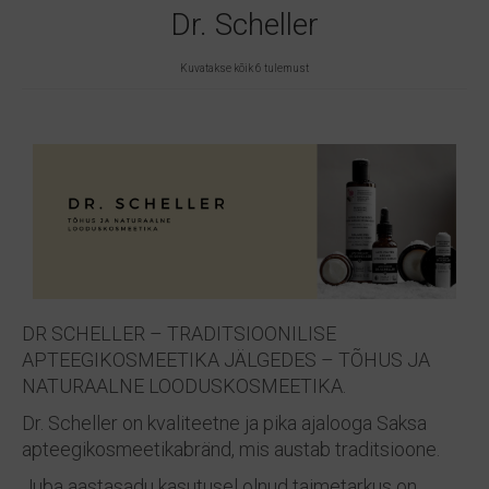
Dr. Scheller
Sorteeritud
Kuvatakse kõik 6 tulemust
populaarsuse
järgi
DR SCHELLER – TRADITSIOONILISE
APTEEGIKOSMEETIKA JÄLGEDES – TÕHUS JA
NATURAALNE LOODUSKOSMEETIKA.
Dr. Scheller on kvaliteetne ja pika ajalooga Saksa
apteegikosmeetikabränd, mis austab traditsioone.
Juba aastasadu kasutusel olnud taimetarkus on