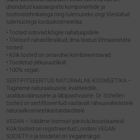
ühendatud kaasaegsete komponentide ja
tootmistehnikatega ning tulemuseks ongi tõestatud
tulemustega looduskosmeetika.
• Tooted sobivad kõigile nahatüüpidele.
• Tõeliselt nahasõbralikud, ilma lisatud lõhnaaineteta
tooted.
• Kõik tooted on omavahel kombineeritavad.
• Toodetud jätkusuutlikult.
• 100% vegan.
SERTIFITSEERITUD NATURAALNE KOSMEETIKA –
Tugineme naturaalsusele, kvaliteedile,
usaldusväärsusele ja läbipaistvusele. Dr. Schelleri
tooted on sertifitseeritud vastavalt rahvusvahelistele
naturaalkosmeetikastandarditele.
VEGAN – Väldime loomset päritolu koostisaineid.
Kõik tooted on registreeritud Londoni VEGAN
SOCIETY-s ja toodetel on Veganmärgis.