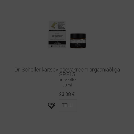
Dr. Scheller kaitsev päevakreem argaaniaõliga
SPF15
Dr. Scheller
50 ml
23.38
€
TELLI