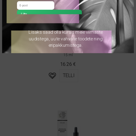
Liitu
Lisaks saad olla kursis meie viimaste
uudistega, uute vahvate toodete ning
Dr. Scheller pinguldav silmakreem kofeiiniga
eripakkumistega.
Dr. Scheller
15 ml
16.26
€
TELLI