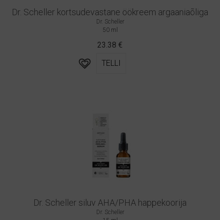
Dr. Scheller kortsudevastane öökreem argaaniaõliga
Dr. Scheller
50 ml
23.38
€
TELLI
Dr. Scheller siluv AHA/PHA happekoorija
Dr. Scheller