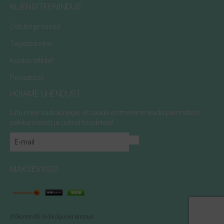
KLIENDITEENINDUS
Ostutingimused
Tagastamine
Kuidas tellida?
Privaatsus
HOIAME ÜHENDUST
Liitu meie uudiskirjaga, et saada esimesena teada parimatest
pakkumistest ja uutest toodetest!
MAKSEVIISID
© Ökomon OÜ | Kõik õigused kaitstud