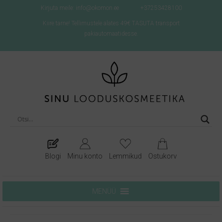
Kirjuta meile: info@okomon.ee
+37253428100
Kiire tarne! Tellimustele alates 49€ TASUTA transport
pakiautomaatidesse.
Blogi
Minu konto
Lemmikud
Ostukorv
MENÜÜ