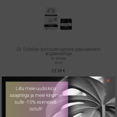
Dr. Scheller kortsudevastane päevakreem
argaaniaõliga
Dr. Scheller
50 ml
23.38
€
×
TELLI
Liitu meie uudiskirja
saajatega ja meie kingime
sulle -10% esimeselt
ostult!