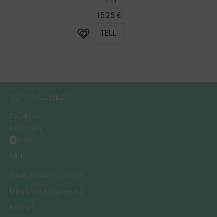
15 ml
15.25
€
TELLI
SOTSIAALMEEDIA
Facebook
Instagram
Blog
B
MEIST
Sinu Looduskosmeetika
Miks looduskosmeetika?
Kontakt