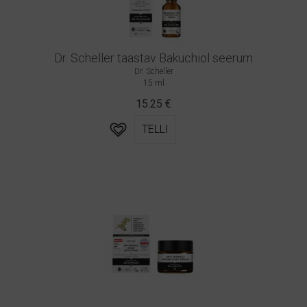
Dr. Scheller taastav Bakuchiol seerum
Dr. Scheller
15 ml
15.25
€
TELLI