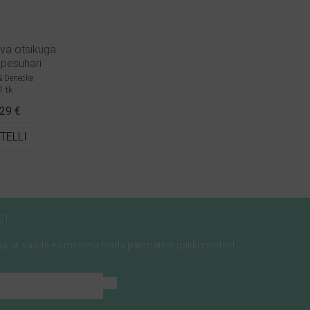
va otsikuga
pesuhari
 & Denecke
1 tk
.29
€
TELLI
ST
jaga, et saada esimesena teada parimatest pakkumistest