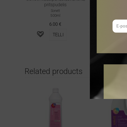
pritspudelis
Croll & De
1 tk
Sonett
500ml
10.4
6.00
€
TELLI
Related products