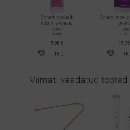
usvahend,
Sonett looduslik
Sonett vedel 
küürimisvahend
laven
Sonett
Sonet
500ml
2L
5.08
€
15.7
TELLI
TEL
Viimati vaadatud tooted