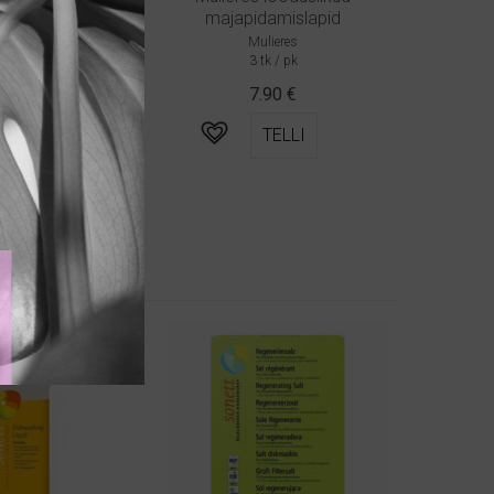
majapidamislapid
onett
00ml
Mulieres
3 tk / pk
1.08
€
7.90
€
TELLI
TELLI