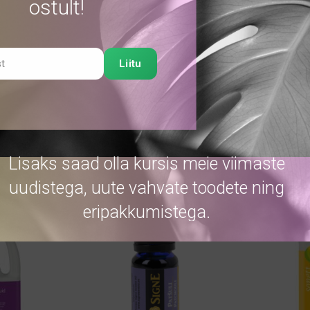
ostult!
seeder-tsitrus
necke
S
5
Sonett
750 ml
7
€
1
5.69
€
Liitu
TELLI
TELLI
Lisaks saad olla kursis meie viimaste
uudistega, uute vahvate toodete ning
eripakkumistega.