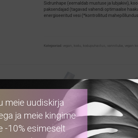
Sidrunhape (eemaldab mustuse ja lubjakivi), kook
paksendajad (tagavad vahendi optimaalse haakumis
energiseeritud vesi (*kontrollitud mahepõllundus
Kategooriad:
vegan
,
kodu
,
kodupuhastus
,
vannituba
,
vegan k
tu meie uudiskirja
ega ja meie kingime
le -10% esimeselt
letihari
Sonett tualeti puhastusvahend,
Sonett desinf