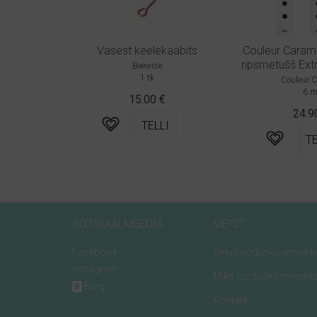
Vasest keelekaabits
Couleur Carame
ripsmetušš Extr
Beewise
1 tk
Couleur 
6 m
15.00
€
24.
TELLI
TE
SOTSIAALMEEDIA
MEIST
Facebook
Sinu Looduskosmeetik
Instagram
Miks looduskosmeetik
Blog
B
Kontakt