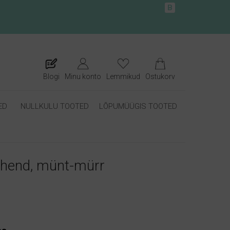
B
Blogi
Minu konto
Lemmikud
Ostukorv
ED
NULLKULU TOOTED
LÕPUMÜÜGIS TOOTED
ahend, münt-mürr