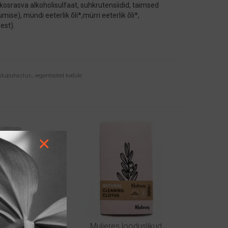
osrasva alkoholisulfaat, suhkrutensiidid, taimsed
e), mündi eeterlik õli*,mürri eeterlik õli*,
est).
odupuhastus
,
vegantooted kodule
×
itseerimisvahend
Mulieres looduslikud