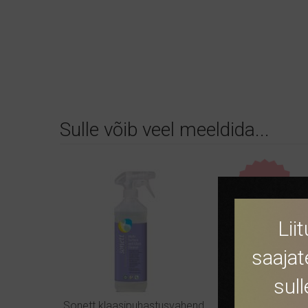
Sulle võib veel meeldida...
OTSAS
Lii
saajat
sul
Sonett klaasipuhastusvahend,
Puidust tua