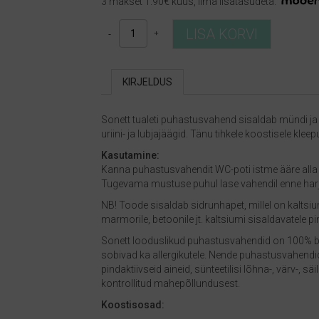
3 makset 1.90€ kuus, ilma lisatasudeta.
Sonett
LISA KORVI
tualeti
puhastusvahend,
münt-
KIRJELDUS
mürr
kogus
Sonett tualeti puhastusvahend sisaldab mündi ja mü
uriini- ja lubjajäägid. Tänu tihkele koostisele klee
Kasutamine:
Kanna puhastusvahendit WC-poti istme ääre alla 
Tugevama mustuse puhul lase vahendil enne ha
NB! Toode sisaldab sidrunhapet, millel on kaltsiu
marmorile, betoonile jt. kaltsiumi sisaldavatele 
Sonett looduslikud puhastusvahendid on 100% bi
sobivad ka allergikutele. Nende puhastusvahendi
pindaktiivseid aineid, sünteetilisi lõhna-, värv-, s
kontrollitud mahepõllundusest.
Koostisosad: