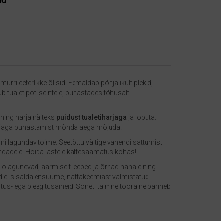
rri eeterlikke õlisid. Eemaldab põhjalikult plekid,
pub tualetipoti seintele, puhastades tõhusalt.
ning harja näiteks
puidust tualetiharjaga
ja loputa.
rjaga puhastamist mõnda aega mõjuda.
mi lagundav toime. Seetõttu vältige vahendi sattumist
pindadele. Hoida lastele kättesaamatus kohas!
olagunevad, äärmiselt leebed ja õrnad nahale ning
d ei sisalda ensüüme, naftakeemiast valmistatud
äilitus- ega pleegitusaineid. Soneti taimne tooraine pärineb