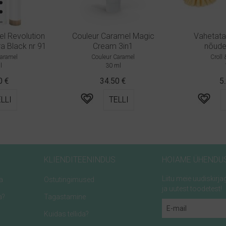
l Revolution
Couleur Caramel Magic
Vahetata
a Black nr 91
Cream 3in1
nõude
Caramel
Couleur Caramel
Croll
l
30 ml
90
€
34.50
€
5
LLI
TELLI
KLIENDITEENINDUS
HOIAME ÜHENDU
Liitu meie uudiskir
a
Ostutingimused
ja uutest toodetest!
a?
Tagastamine
Kuidas tellida?