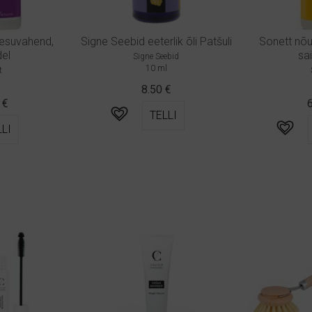
pesuvahend,
Signe Seebid eeterlik õli Patšuli
Sonett nõ
del
sai
Signe Seebid
10 ml
t
8.50
€
5
€
TELLI
LI