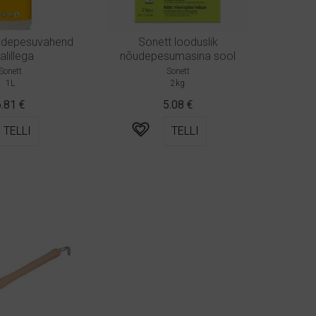
udepesuvahend
Sonett looduslik
Signe 
alillega
nõudepesumasina sool
Sonett
Sonett
1L
2kg
6.81
€
5.08
€
TELLI
TELLI