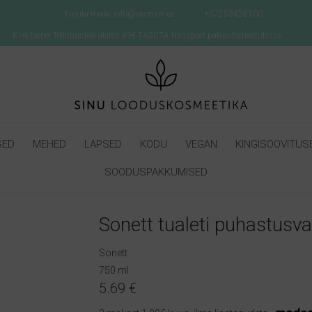
Kirjuta meile: info@okomon.ee
+37253428100
Kiire tarne! Tellimustele alates 49€ TASUTA transport pakiautomaatidesse.
SED
MEHED
LAPSED
KODU
VEGAN
KINGISOOVITUS
SOODUSPAKKUMISED
Sonett tualeti puhastusv
Sonett
750 ml
5.69
€